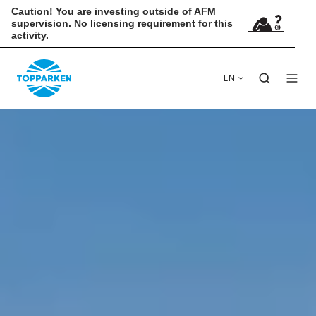
Caution! You are investing outside of AFM
supervision. No licensing requirement for this
activity.
EN