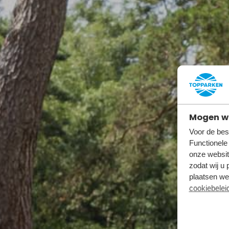
Mogen wi
Voor de bes
Functionele
onze websit
zodat wij u 
plaatsen we 
cookiebelei