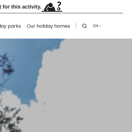
or this activity.
day parks
Our holiday homes
EN