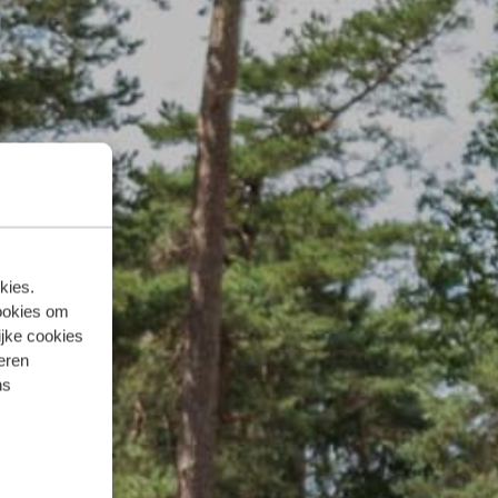
kies.
ookies om
ijke cookies
teren
ns