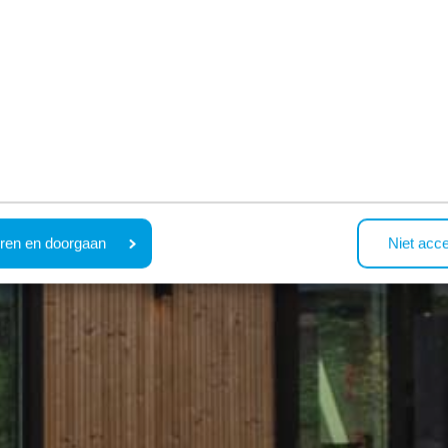
ren en doorgaan
Niet acc