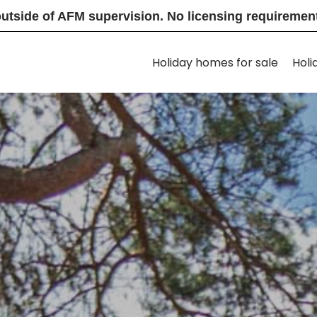
utside of AFM supervision. No licensing requirement f
Holiday homes for sale
Holi