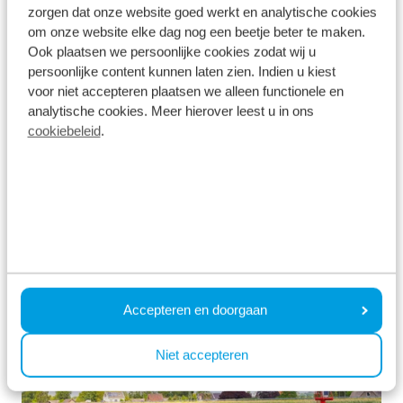
zorgen dat onze website goed werkt en analytische cookies
Over het park
om onze website elke dag nog een beetje beter te maken.
Ook plaatsen we persoonlijke cookies zodat wij u
Parc de IJsselhoeve is een waterrijk vakantiepark
persoonlijke content kunnen laten zien. Indien u kiest
in Nieuwerkerk aan den IJssel. Het vakantiepark
voor niet accepteren plaatsen we alleen functionele en
grenst aan de rivier de IJssel en Park Hitland, een
analytische cookies. Meer hierover leest u in ons
prachtig natuurgebied met een landelijk en open
cookiebeleid
.
karakter. Door de ligging is Parc de IJsselhoeve de
ideale uitvalsbasis om volledig tot rust te komen,
bijvoorbeeld na een bezoek aan Rotterdam. Dit
maakt de omgeving dan ook zeer populair voor
het kopen van een vakantiewoning. U profiteert
dan ook van een vast gegarandeerd
nettorendement bij aankoop voor volledige
Accepteren en doorgaan
verhuur.
Niet accepteren
Populaire locatie: beperkt aanbod
beschikbaar.
Professionele verhuur- en beheerservice.