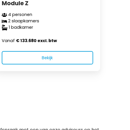
Module Z
4 personen
2 slaapkamers
1 badkamer
Vanaf
€ 133.680 excl. btw
Bekijk
fspraak met een van onze adviseurs op het