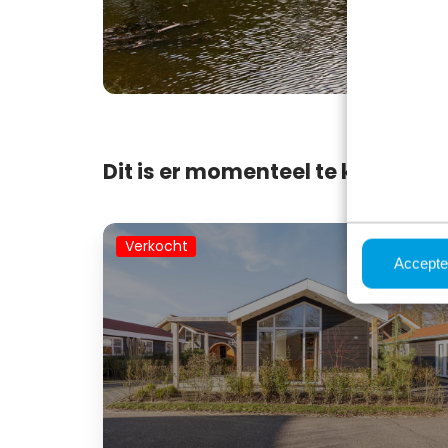
Dit is er momenteel te koop op
Lindenhoeve
Verkocht
2.0
Accepte
met
sauna