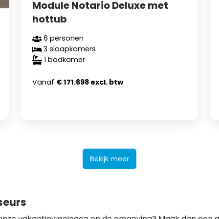
Module Notario Deluxe met
hottub
6 personen
3 slaapkamers
1 badkamer
Vanaf
€ 171.698 excl. btw
Bekijk meer
seurs
 onze vakantiewoningen en de omgeving? Maak dan een a