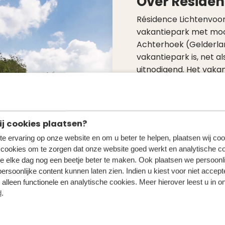
Over Résiden
Résidence Lichtenvoord
vakantiepark met mooi
Achterhoek (Gelderland
vakantiepark is, net a
uitnodigend. Het vakan
en is omgeven door ee
bestaande uit uitgest
slingerende wegen.
j cookies plaatsen?
Het park is gece
te ervaring op onze website en om u beter te helpen, plaatsen wij coo
keurmerk goud.
 cookies om te zorgen dat onze website goed werkt en analytische c
Prachtig gelegen
e elke dag nog een beetje beter te maken. Ook plaatsen we persoonl
Veel fiets- en wa
persoonlijke content kunnen laten zien. Indien u kiest voor niet accep
Heel veel facilit
alleen functionele en analytische cookies. Meer hierover leest u in o
d
.
en buitenzwembad,
restaurant.
Professionele ve