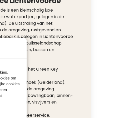
ce Lichtenvoorde
e is een kleinschalig luxe
e waterpartijen, gelegen in de
). De uitstraling van het
ls de omgeving, rustgevend en
tiepark is gelegen in Lichtenvoorde
n prachtig coulisselandschap
rekte weilanden, bossen en
rtificeerd met het Green Key
kies.
ookies om
 in de Achterhoek (Gelderland).
ijke cookies
ndelroutes in de omgeving.
teren
eiten zoals een bowlingbaan, binnen-
ns
 speeltuinen, visvijvers en
rhuur- en beheerservice.