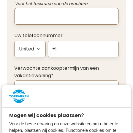
Voor het toesturen van de brochure
Uw telefoonnummer
Verwachte aankooptermijn van een
vakantiewoning
*
Ik ontvang graag de maandelijkse
Mogen wij cookies plaatsen?
nieuwsbrief over de recreatiemarkt en onze
Voor de beste ervaring op onze website en om u beter te
projecten.
helpen, plaatsen wij cookies. Functionele cookies om te