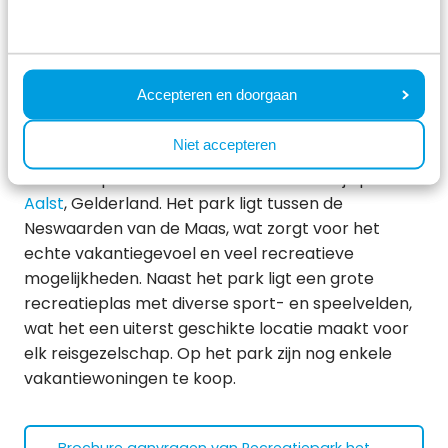
Brochure aanvragen van Resort de Brabantse
Kempen
Accepteren en doorgaan
Recreatiepark het Esmeer
(20 km van Den
Niet accepteren
Bosch)
Recreatiepark het Esmeer is een waterrijk park in
Aalst
, Gelderland. Het park ligt tussen de
Neswaarden van de Maas, wat zorgt voor het
echte vakantiegevoel en veel recreatieve
mogelijkheden. Naast het park ligt een grote
recreatieplas met diverse sport- en speelvelden,
wat het een uiterst geschikte locatie maakt voor
elk reisgezelschap. Op het park zijn nog enkele
vakantiewoningen te koop.
Brochure aanvragen van Recreatiepark het