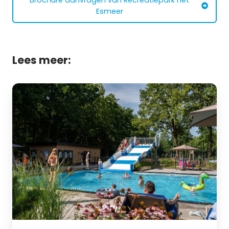
Esmeer
Lees meer:
Meer
informatie
over
Resort
de
Brabantse
Kempen