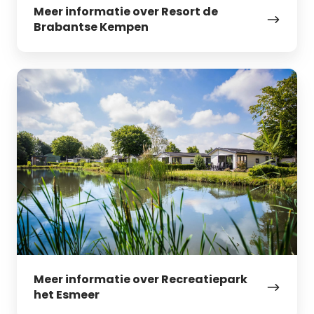
Meer informatie over Resort de
Brabantse Kempen
Meer
informatie
over
Recreatiepark
het
Esmeer
Meer informatie over Recreatiepark
het Esmeer