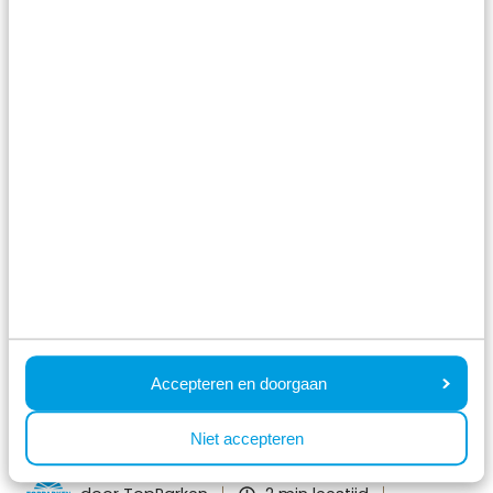
Toerisme in Nederland
Nederland weer bijna even populair
voor buitenlandse gasten
Dit jaar bijna net zoveel toeristen naar Nederland
als vóór corona Het inkomend verblijfstoerisme zal
naar verwachting w …
Accepteren en doorgaan
Lees het nieuws
Niet accepteren